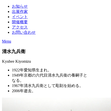
お知らせ
出展作家
イベント
開催概要
アクセス
お問い合わせ
Menu
清水九兵衛
Kyubee Kiyomizu
1922年
愛知県生まれ。
1949年
京都の六代目清水九兵衞の養嗣子と
なる。
1967年
清水九兵衛として彫刻を始める。
2006年
逝去。