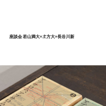
座談会 若山満大×𡈽方大×長谷川新